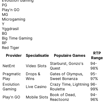
Evolution Gaming
PG
Play'n GO
MG
Microgaming
Y
Yggdrasil
BG
Big Time Gaming
RP
Red Tiger
RTP
Provider
Specialisatie
Populaire Games
Range
Starburst, Gonzo's
94-
NetEnt
Video Slots
Quest
98%
Pragmatic
Drops &
Gates of Olympus,
95-
Play
Wins
Sweet Bonanza
97%
Evolution
Crazy Time, Lightning
96-
Live Casino
Gaming
Roulette
99%
Book of Dead,
94-
Play'n GO
Mobile Slots
Reactoonz
96%