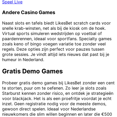
Speel Live
Andere Casino Games
Naast slots en tafels biedt LikesBet scratch cards voor
snelle krab-winsten, net als bij de kiosk om de hoek.
Virtual sports simuleren wedstrijden op voetbal of
paardenrennen, ideaal voor sportfans. Specialty games
zoals keno of bingo voegen variatie toe zonder veel
regels. Deze opties zijn perfect voor pauzes tussen
grote sessies. Je vindt altijd iets nieuws dat past bij je
humeur in Nederland.
Gratis Demo Games
Probeer gratis demo games bij LikesBet zonder een cent
te storten, puur om te oefenen. Zo leer je slots zoals
Starburst kennen zonder risico, en ontdek je strategieën
voor blackjack. Het is als een proefritje voordat je echt
inzet. Geen registratie nodig voor de meeste demos,
gewoon direct spelen. Ideaal voor Nederlandse
nieuwkomers die slim willen beginnen en later die €500