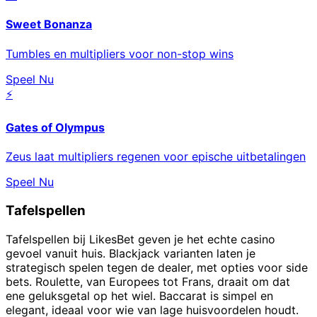
Sweet Bonanza
Tumbles en multipliers voor non-stop wins
Speel Nu
⚡
Gates of Olympus
Zeus laat multipliers regenen voor epische uitbetalingen
Speel Nu
Tafelspellen
Tafelspellen bij LikesBet geven je het echte casino
gevoel vanuit huis. Blackjack varianten laten je
strategisch spelen tegen de dealer, met opties voor side
bets. Roulette, van Europees tot Frans, draait om dat
ene geluksgetal op het wiel. Baccarat is simpel en
elegant, ideaal voor wie van lage huisvoordelen houdt.