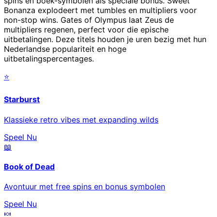
spins en boek-symbolen als speciale bonus. Sweet
Bonanza explodeert met tumbles en multipliers voor
non-stop wins. Gates of Olympus laat Zeus de
multipliers regenen, perfect voor die epische
uitbetalingen. Deze titels houden je uren bezig met hun
Nederlandse populariteit en hoge
uitbetalingspercentages.
⭐
Starburst
Klassieke retro vibes met expanding wilds
Speel Nu
📖
Book of Dead
Avontuur met free spins en bonus symbolen
Speel Nu
🍬