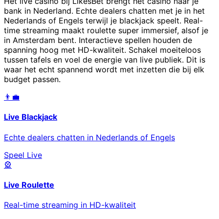
Het live casino bij LikesBet brengt het casino naar je
bank in Nederland. Echte dealers chatten met je in het
Nederlands of Engels terwijl je blackjack speelt. Real-
time streaming maakt roulette super immersief, alsof je
in Amsterdam bent. Interactieve spellen houden de
spanning hoog met HD-kwaliteit. Schakel moeiteloos
tussen tafels en voel de energie van live publiek. Dit is
waar het echt spannend wordt met inzetten die bij elk
budget passen.
👨‍💼
Live Blackjack
Echte dealers chatten in Nederlands of Engels
Speel Live
🎡
Live Roulette
Real-time streaming in HD-kwaliteit