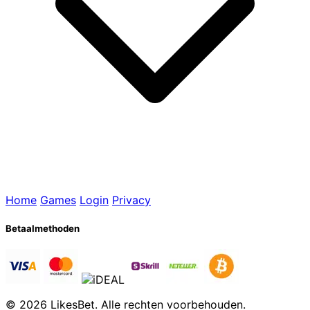
Home
Games
Login
Privacy
Betaalmethoden
© 2026 LikesBet. Alle rechten voorbehouden.